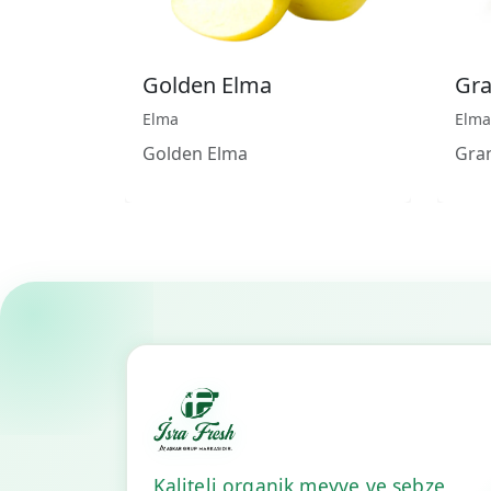
Golden Elma
Gra
Elma
Elma
Golden Elma
Gra
Kaliteli organik meyve ve sebze