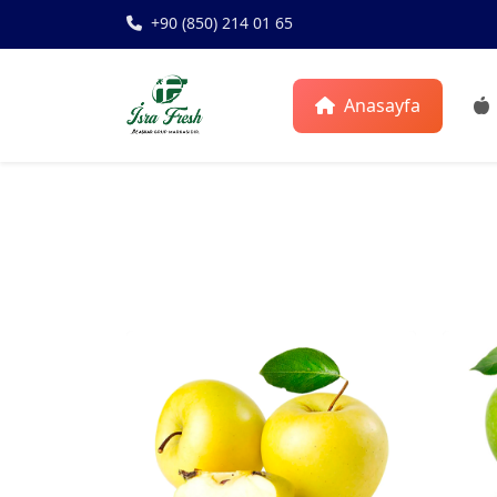
+90 (850) 214 01 65
Anasayfa