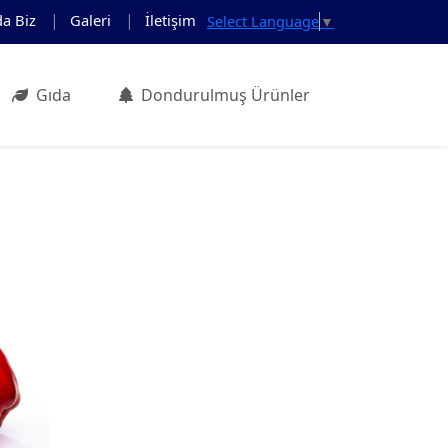
da Biz
Galeri
İletişim
Select Language
▼
Gıda
Dondurulmuş Ürünler