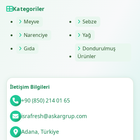
Kategoriler
Meyve
Sebze
Narenciye
Yağ
Gıda
Dondurulmuş
Ürünler
İletişim Bilgileri
+90 (850) 214 01 65
israfresh@askargrup.com
Adana, Türkiye