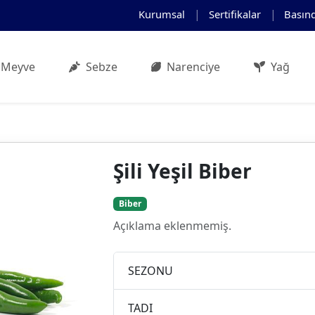
Kurumsal
Sertifikalar
Basın
Meyve
Sebze
Narenciye
Yağ
Şili Yeşil Biber
Biber
Açıklama eklenmemiş.
SEZONU
TADI