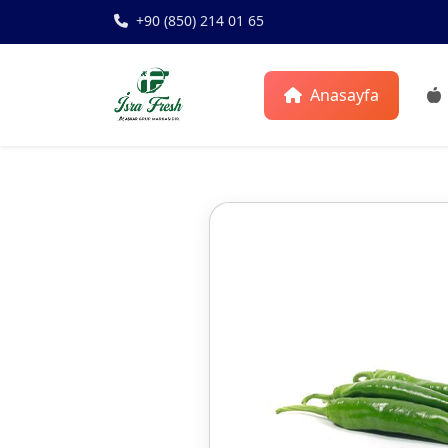
+90 (850) 214 01 65
Anasayfa