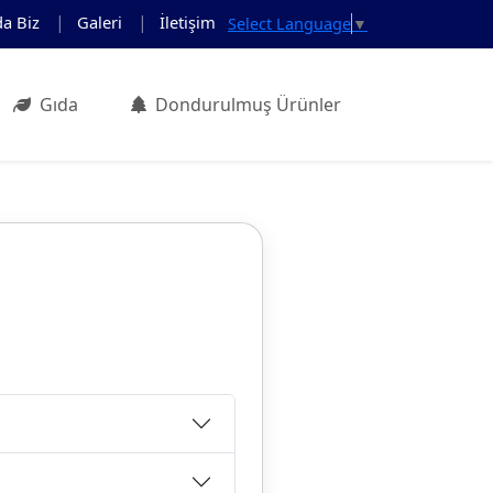
da Biz
Galeri
İletişim
Select Language
▼
Gıda
Dondurulmuş Ürünler